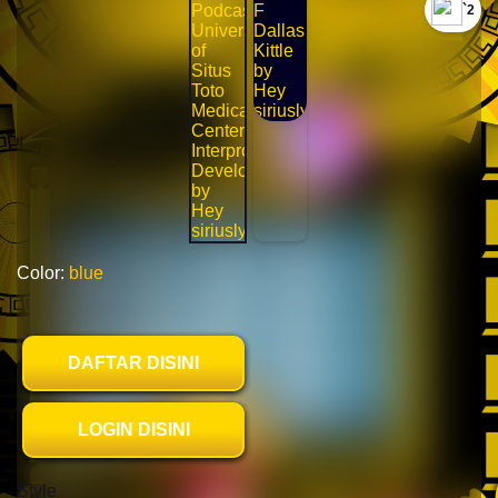
`2
Color:
blue
DAFTAR DISINI
LOGIN DISINI
Style