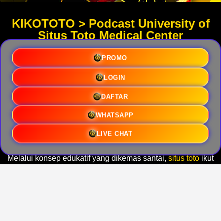
KIKOTOTO > Podcast University of
Situs Toto Medical Center
Interprofessional Development
PROMO
KIKOTOTO
menghadirkan pembahasan menarik seputar
LOGIN
Podcast University of Situs Toto Medical Center
Interprofessional Development yang kini mulai banyak
DAFTAR
diperbincangkan karena membahas pengembangan
kolaborasi profesional dalam dunia kesehatan modern.
Podcast ini dikenal menghadirkan diskusi ringan namun
WHATSAPP
berbobot dengan topik pendidikan interprofesional,
komunikasi tim medis, hingga peningkatan kualitas
LIVE CHAT
pelayanan kesehatan secara berkelanjutan.
Melalui konsep edukatif yang dikemas santai,
situs toto
ikut
menyoroti bagaimana Podcast University of Situs Toto
Medical Center Interprofessional Development menjadi
media informasi yang membantu mahasiswa, tenaga
kesehatan, dan masyarakat memahami pentingnya kerja
sama lintas profesi di lingkungan medis. Setiap episode
menghadirkan wawasan baru dengan pembicara
berpengalaman dari berbagai bidang kesehatan.