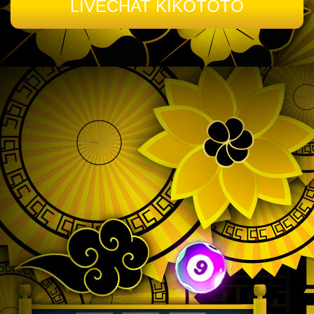
LIVECHAT KIKOTOTO